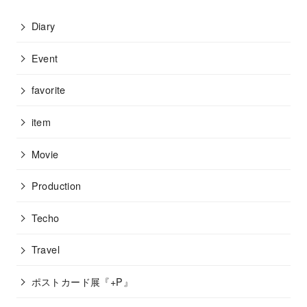
Diary
Event
favorite
item
Movie
Production
Techo
Travel
ポストカード展『+P』